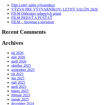
Film Letný salón výtvarníkov
VÝZVA PRE VÝTVARNÍKOV: LETNÝ SALÓN 2026
FILM Ohňostroj splnených prianí
FILM PRIJAŤ A PÚŠŤAŤ
FILM – Spojenia a súvislosti
Recent Comments
Archives
júl 2026
máj 2026
apríl 2026
október 2025
september 2025
júl 2025
jún 2025
máj 2025
apríl 2025
marec 2025
február 2025
január 2025
december 2024