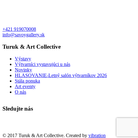
+421 919070008
info@savoygallery.sk
Turuk & Art Collective
Výstavy
Výtvarníci vystavujúci u nás
Novinky
HLASOVANIE-Letný salón výtvarníkov 2026
Stála ponuka
Art eventy
O nás
Sledujte nás
Faktúry a objednávky
© 2017 Turuk & Art Collective. Created by
vibration