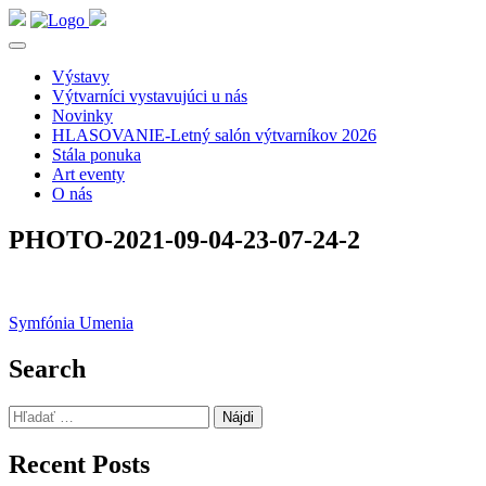
Výstavy
Výtvarníci vystavujúci u nás
Novinky
HLASOVANIE-Letný salón výtvarníkov 2026
Stála ponuka
Art eventy
O nás
PHOTO-2021-09-04-23-07-24-2
Navigácia
Symfónia Umenia
v
Search
článku
Hľadať:
Recent Posts