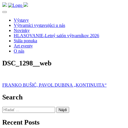
Výstavy
Výtvarníci vystavujúci u nás
Novinky
HLASOVANIE-Letný salón výtvarníkov 2026
Stála ponuka
Art eventy
O nás
DSC_1298__web
Navigácia
FRANKO BUŠIĆ, PAVOL DUBINA „KONTINUITA“
v
Search
článku
Hľadať:
Recent Posts