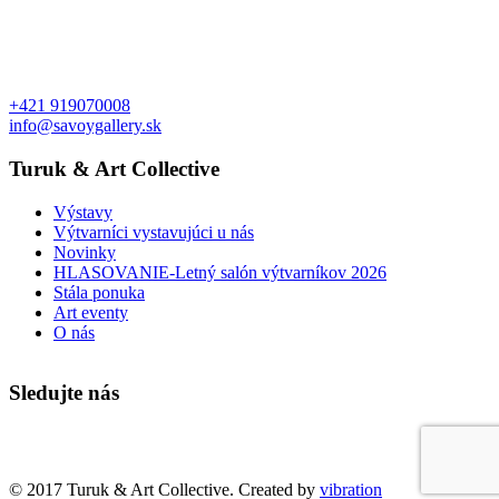
+421 919070008
info@savoygallery.sk
Turuk & Art Collective
Výstavy
Výtvarníci vystavujúci u nás
Novinky
HLASOVANIE-Letný salón výtvarníkov 2026
Stála ponuka
Art eventy
O nás
Sledujte nás
Faktúry a objednávky
© 2017 Turuk & Art Collective. Created by
vibration