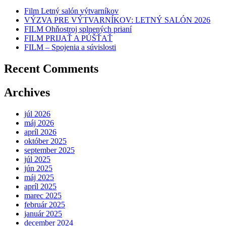
Film Letný salón výtvarníkov
VÝZVA PRE VÝTVARNÍKOV: LETNÝ SALÓN 2026
FILM Ohňostroj splnených prianí
FILM PRIJAŤ A PÚŠŤAŤ
FILM – Spojenia a súvislosti
Recent Comments
Archives
júl 2026
máj 2026
apríl 2026
október 2025
september 2025
júl 2025
jún 2025
máj 2025
apríl 2025
marec 2025
február 2025
január 2025
december 2024