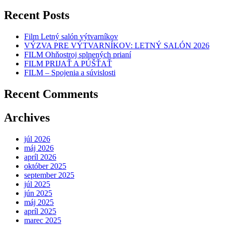
Recent Posts
Film Letný salón výtvarníkov
VÝZVA PRE VÝTVARNÍKOV: LETNÝ SALÓN 2026
FILM Ohňostroj splnených prianí
FILM PRIJAŤ A PÚŠŤAŤ
FILM – Spojenia a súvislosti
Recent Comments
Archives
júl 2026
máj 2026
apríl 2026
október 2025
september 2025
júl 2025
jún 2025
máj 2025
apríl 2025
marec 2025