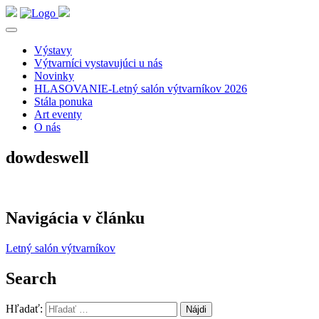
Výstavy
Výtvarníci vystavujúci u nás
Novinky
HLASOVANIE-Letný salón výtvarníkov 2026
Stála ponuka
Art eventy
O nás
dowdeswell
Navigácia v článku
Letný salón výtvarníkov
Search
Hľadať: