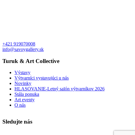
+421 919070008
info@savoygallery.sk
Turuk & Art Collective
Výstavy
Výtvarníci vystavujúci u nás
Novinky
HLASOVANIE-Letný salón výtvarníkov 2026
Stála ponuka
Art eventy
O nás
Sledujte nás