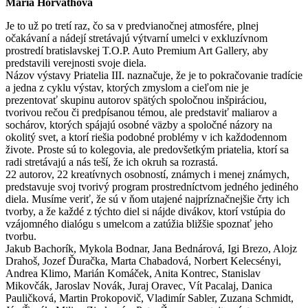
Mária Horváthová
Je to už po tretí raz, čo sa v predvianočnej atmosfére, plnej
očakávaní a nádejí stretávajú výtvarní umelci v exkluzívnom
prostredí bratislavskej T.O.P. Auto Premium Art Gallery, aby
predstavili verejnosti svoje diela.
Názov výstavy Priatelia III. naznačuje, že je to pokračovanie tradície
a jedna z cyklu výstav, ktorých zmyslom a cieľom nie je
prezentovať skupinu autorov spätých spoločnou inšpiráciou,
tvorivou rečou či predpísanou témou, ale predstaviť maliarov a
sochárov, ktorých spájajú osobné väzby a spoločné názory na
okolitý svet, a ktorí riešia podobné problémy v ich každodennom
živote. Proste sú to kolegovia, ale predovšetkým priatelia, ktorí sa
radi stretávajú a nás teší, že ich okruh sa rozrastá.
22 autorov, 22 kreatívnych osobností, známych i menej známych,
predstavuje svoj tvorivý program prostredníctvom jedného jediného
diela. Musíme veriť, že sú v ňom utajené najpríznačnejšie črty ich
tvorby, a že každé z týchto diel si nájde divákov, ktorí vstúpia do
vzájomného dialógu s umelcom a zatúžia bližšie spoznať jeho
tvorbu.
Jakub Bachorík, Mykola Bodnar, Jana Bednárová, Igi Brezo, Alojz
Drahoš, Jozef Ďuračka, Marta Chabadová, Norbert Kelecsényi,
Andrea Klimo, Marián Komáček, Anita Kontrec, Stanislav
Mikovčák, Jaroslav Novák, Juraj Oravec, Vít Pacalaj, Danica
Pauličková, Martin Prokopovič, Vladimír Sabler, Zuzana Schmidt,