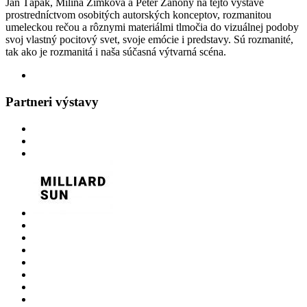
Ján Ťapák, Milina Zimková a Peter Žanony na tejto výstave
prostredníctvom osobitých autorských konceptov, rozmanitou
umeleckou rečou a rôznymi materiálmi tlmočia do vizuálnej podoby
svoj vlastný pocitový svet, svoje emócie i predstavy. Sú rozmanité,
tak ako je rozmanitá i naša súčasná výtvarná scéna.
Partneri výstavy