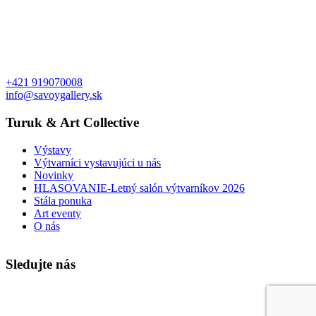
+421 919070008
info@savoygallery.sk
Turuk & Art Collective
Výstavy
Výtvarníci vystavujúci u nás
Novinky
HLASOVANIE-Letný salón výtvarníkov 2026
Stála ponuka
Art eventy
O nás
Sledujte nás
Faktúry a objednávky