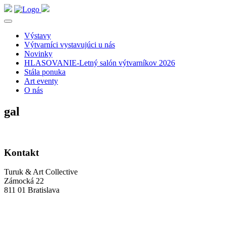
Výstavy
Výtvarníci vystavujúci u nás
Novinky
HLASOVANIE-Letný salón výtvarníkov 2026
Stála ponuka
Art eventy
O nás
gal
Kontakt
Turuk & Art Collective
Zámocká 22
811 01 Bratislava