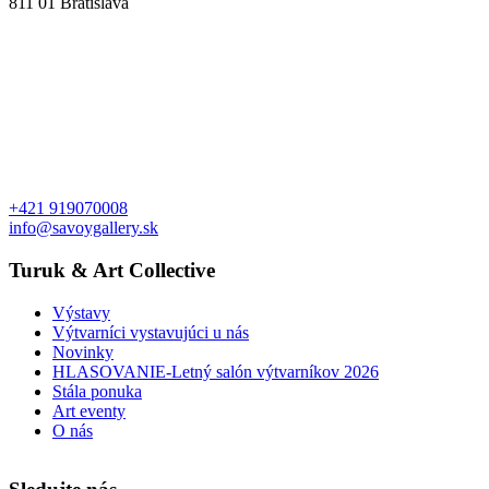
811 01 Bratislava
+421 919070008
info@savoygallery.sk
Turuk & Art Collective
Výstavy
Výtvarníci vystavujúci u nás
Novinky
HLASOVANIE-Letný salón výtvarníkov 2026
Stála ponuka
Art eventy
O nás