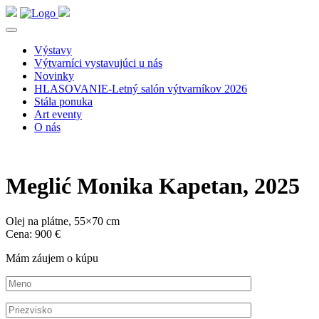
Výstavy
Výtvarníci vystavujúci u nás
Novinky
HLASOVANIE-Letný salón výtvarníkov 2026
Stála ponuka
Art eventy
O nás
Meglić Monika Kapetan, 2025
Olej na plátne, 55×70 cm
Cena: 900 €
Mám záujem o kúpu