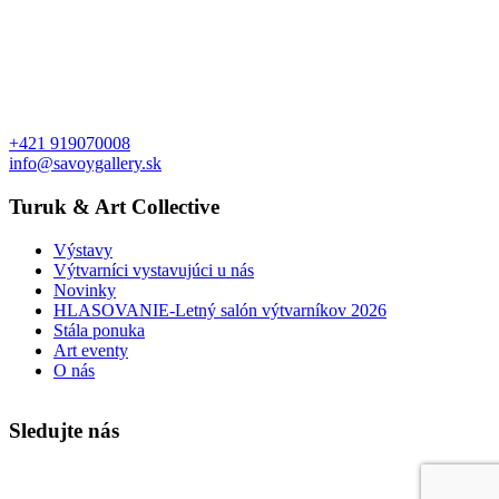
+421 919070008
info@savoygallery.sk
Turuk & Art Collective
Výstavy
Výtvarníci vystavujúci u nás
Novinky
HLASOVANIE-Letný salón výtvarníkov 2026
Stála ponuka
Art eventy
O nás
Sledujte nás