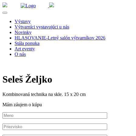
Výstavy
Výtvarníci vystavujúci u nás
Novinky
HLASOVANIE-Letný salón výtvarníkov 2026
Stála ponuka
Art eventy
O nás
Seleš Željko
Kombinovaná technika na skle. 15 x 20 cm
Mám záujem o kúpu