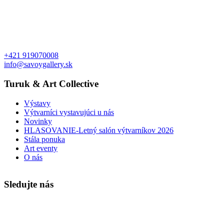
+421 919070008
info@savoygallery.sk
Turuk & Art Collective
Výstavy
Výtvarníci vystavujúci u nás
Novinky
HLASOVANIE-Letný salón výtvarníkov 2026
Stála ponuka
Art eventy
O nás
Sledujte nás
Faktúry a objednávky