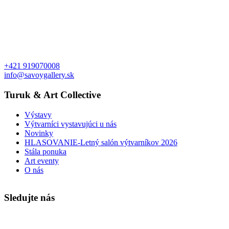
+421 919070008
info@savoygallery.sk
Turuk & Art Collective
Výstavy
Výtvarníci vystavujúci u nás
Novinky
HLASOVANIE-Letný salón výtvarníkov 2026
Stála ponuka
Art eventy
O nás
Sledujte nás