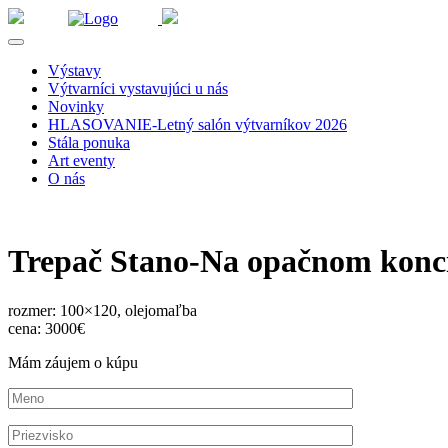
Výstavy
Výtvarníci vystavujúci u nás
Novinky
HLASOVANIE-Letný salón výtvarníkov 2026
Stála ponuka
Art eventy
O nás
Trepač Stano-Na opačnom konci
rozmer: 100×120, olejomaľba
cena: 3000€
Mám záujem o kúpu