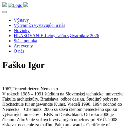
Výstavy
Výtvarníci vystavujúci u nás
Novinky
HLASOVANIE-Letný salón výtvarníkov 2026
Stála ponuka
Art eventy
O nás
Faško Igor
1967,Treuenbrietzen,Nemecko
V rokoch 1985 – 1991 štúdium na Slovenskej technickej univerzite,
Fakulta architektúry, Bratislava, odbor design. Študijný pobyt na
Hochschule für angewandte Kunst, Viedeň 1990. 1994 odchod do
Nemecka – Chemnitz. 2005 sa stáva členom nemeckého spolku
výtvarných umelcov – BBK in Deutschland. Od roku 2006 je
členom Združenie voľných výtvarných umelcov pri SVÚ. 2008
získava ocenenie za maľbu Palm art award – Certificate of