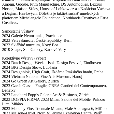
Xiaomi, Google, Prim Manufacture, DS Automobiles, Lexxus
Norton, Maison Sisley, House of Lobkowicz a s Nadáciou Václava
a Dagmar Havlových. Dôležitá je taktiež súčasť umeleckých
platforiem Michelangelo Foundation, Northlands Creatives a Erria
Creatives.
Samostatné výstavy
2024 Galerie Neumannka, Prachatice
2023 Velvyslanectví České republiky, Bern
2022 Sklářské muzeum, Nový Bor
2019 Shape, Sun Gallery, Karlové Vary
Kolektívne výstavy (výber)
2024 Dutch Design Week – Isola Design Festival, Eindhoven
2024 BIG Design Show, Lubľaňa
2024 Designblok, High Craft, Jízdárna Pražského hradu, Praha
2024 Vietnam National Fine Arts Museum, Hanoj
2024 Go Green Art Gallery, Zürich
2023 Czech Glass – Fragile, CREA Cantieri del Contemporaneo,
Benátky
2023 Leonhard Fopp’s Galerie Art & Business, Zürich
2023 DOPPIA FIRMA 2023 Milan, Salone del Mobile, Palazzo
Litta, Miláno
2023 Made by Fire, Triennale Milano, Viale Alemagna 6, Miláno
2023 Maison&Objet, Nord Villepinte Exhibition Centre, Paríž