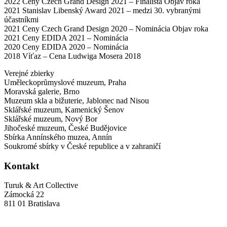
2022 Ceny Czech Grand Design 2021 – Finalista Objav roka
2021 Stanislav Libenský Award 2021 – medzi 30. vybranými
účastníkmi
2021 Ceny Czech Grand Design 2020 – Nominácia Objav roka
2021 Ceny EDIDA 2021 – Nominácia
2020 Ceny EDIDA 2020 – Nominácia
2018 Víťaz – Cena Ludwiga Mosera 2018
Verejné zbierky
Uměleckoprůmyslové muzeum, Praha
Moravská galerie, Brno
Muzeum skla a bižuterie, Jablonec nad Nisou
Sklářské muzeum, Kamenický Šenov
Sklářské muzeum, Nový Bor
Jihočeské muzeum, České Budějovice
Sbírka Annínského muzea, Annín
Soukromé sbírky v České republice a v zahraničí
Kontakt
Turuk & Art Collective
Zámocká 22
811 01 Bratislava