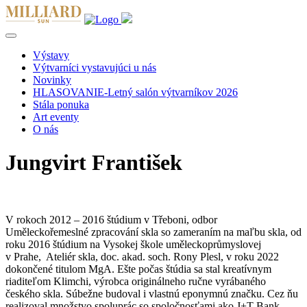
Výstavy
Výtvarníci vystavujúci u nás
Novinky
HLASOVANIE-Letný salón výtvarníkov 2026
Stála ponuka
Art eventy
O nás
Jungvirt František
V rokoch 2012 – 2016 štúdium v Třeboni, odbor
Uměleckořemeslné zpracování skla so zameraním na maľbu skla, od
roku 2016 štúdium na Vysokej škole uměleckoprůmyslovej
v Prahe, Ateliér skla, doc. akad. soch. Rony Plesl, v roku 2022
dokončené titulom MgA. Ešte počas štúdia sa stal kreatívnym
riaditeľom Klimchi, výrobca originálneho ručne vyrábaného
českého skla. Súbežne budoval i vlastnú eponymnú značku. Cez ňu
realizoval množstvo spoluprác so spoločnosťami ako J+T Bank,