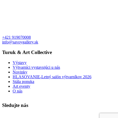
+421 919070008
info@savoygallery.sk
Turuk & Art Collective
Výstavy
Výtvarníci vystavujúci u nás
Novinky
HLASOVANIE-Letný salón výtvarníkov 2026
Stála ponuka
Art eventy
O nás
Sledujte nás