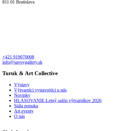
811 01 Bratislava
+421 919070008
info@savoygallery.sk
Turuk & Art Collective
Výstavy
Výtvarníci vystavujúci u nás
Novinky
HLASOVANIE-Letný salón výtvarníkov 2026
Stála ponuka
Art eventy
O nás