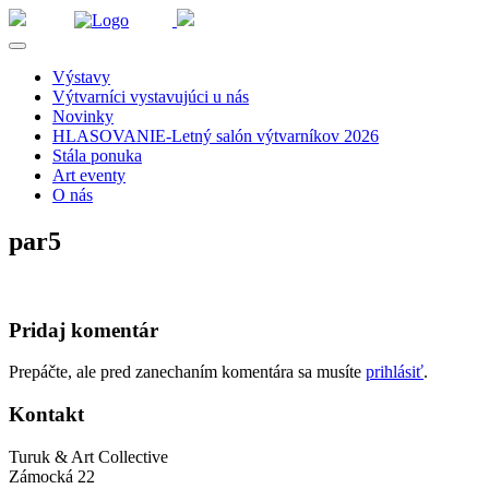
Výstavy
Výtvarníci vystavujúci u nás
Novinky
HLASOVANIE-Letný salón výtvarníkov 2026
Stála ponuka
Art eventy
O nás
par5
Pridaj komentár
Prepáčte, ale pred zanechaním komentára sa musíte
prihlásiť
.
Kontakt
Turuk & Art Collective
Zámocká 22