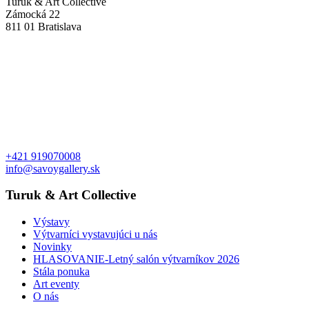
Turuk & Art Collective
Zámocká 22
811 01 Bratislava
+421 919070008
info@savoygallery.sk
Turuk & Art Collective
Výstavy
Výtvarníci vystavujúci u nás
Novinky
HLASOVANIE-Letný salón výtvarníkov 2026
Stála ponuka
Art eventy
O nás