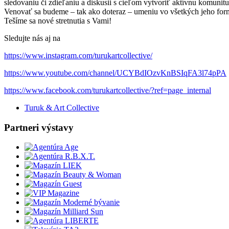
sledovaniu či zdieľaniu a diskusii s cieľom vytvoriť aktívnu komunit
Venovať sa budeme – tak ako doteraz – umeniu vo všetkých jeho form
Tešíme sa nové stretnutia s Vami!
Sledujte nás aj na
https://www.instagram.com/turukartcollective/
https://www.youtube.com/channel/UCYBdIOzvKnBSIqFA3l74pPA
https://www.facebook.com/turukartcollective/?ref=page_internal
Turuk & Art Collective
Partneri výstavy