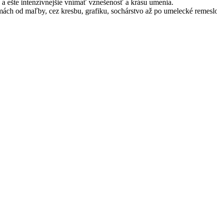
u a ešte intenzívnejšie vnímať vznešenosť a krásu umenia.
ách od maľby, cez kresbu, grafiku, sochárstvo až po umelecké remesl