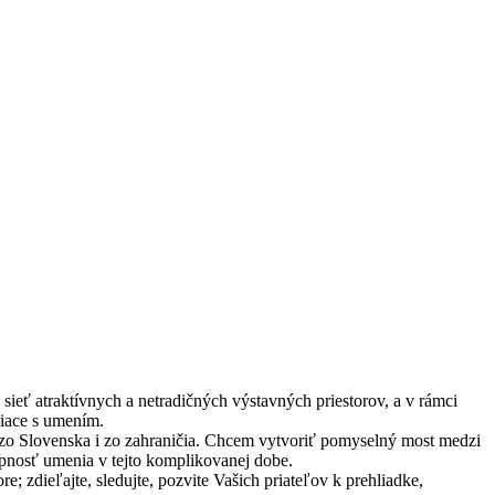
eť atraktívnych a netradičných výstavných priestorov, a v rámci
siace s umením.
 zo Slovenska i zo zahraničia. Chcem vytvoriť pomyselný most medzi
upnosť umenia v tejto komplikovanej dobe.
 zdieľajte, sledujte, pozvite Vašich priateľov k prehliadke,