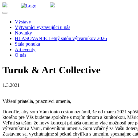
Výstavy
Výtvarníci vystavujúci u nás
Novinky
HLASOVANIE-Letný salón výtvarníkov 2026
Stála ponuka
Art eventy
O nás
Turuk & Art Collective
1.3.2021
Vážení priatelia, priaznivci umenia,
Dovoľte, aby som Vám touto cestou oznámil, že od marca 2021 spúšťa
ktorého pre Vás budeme spoločne s mojím tímom a kurátorkou, Mário
Veľmi sa teším, že nový koncept prináša omnoho viac možností pre p
výtvarníkmi a Vami, milovníkmi umenia. Som vďačný za Vašu doterajš
Zastavme sa, vychutnajme si peknú chvíľku s umením, spoznajme autoro