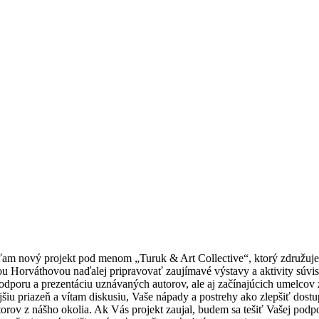
m nový projekt pod menom „Turuk & Art Collective“, ktorý združuje si
u Horváthovou naďalej pripravovať zaujímavé výstavy a aktivity súvi
odporu a prezentáciu uznávaných autorov, ale aj začínajúcich umelcov
iu priazeň a vítam diskusiu, Vaše nápady a postrehy ako zlepšiť dost
v z nášho okolia. Ak Vás projekt zaujal, budem sa tešiť Vašej podpore;