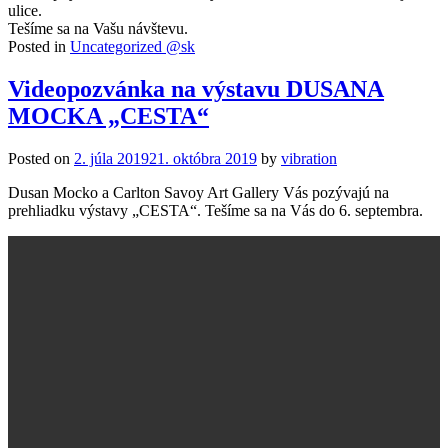
ulice.
Tešíme sa na Vašu návštevu.
Posted in
Uncategorized @sk
Videopozvánka na výstavu DUSANA
MOCKA „CESTA“
Posted on
2. júla 2019
21. októbra 2019
by
vibration
Dusan Mocko a Carlton Savoy Art Gallery Vás pozývajú na
prehliadku výstavy „CESTA“. Tešíme sa na Vás do 6. septembra.