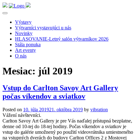
Výstavy
Výtvarníci vystavujúci u nás
Novinky
HLASOVANIE-Letný salón výtvarníkov 2026
Stála ponuka
Art eventy
O nás
Mesiac:
júl 2019
Vstup do Carlton Savoy Art Gallery
počas víkendov a sviatkov
Posted on
10. júla 2019
21. októbra 2019
by
vibration
Vážení návštevníci.
Carlton Savoy Art Gallery je pre Vás naďalej prístupná bezplatne,
denne od 10-tej do 18-tej hodiny. Počas víkendov a sviatkov je
vstup do galérie umožnený po použití videovrátnika umiestneného
na vstupných dverách do budovy Carlton Offices 2 z Mostovej