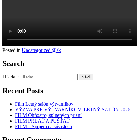
Posted in
Uncategorized @sk
Search
Hľadať:
Recent Posts
Film Letný salón výtvarníkov
VÝZVA PRE VÝTVARNÍKOV: LETNÝ SALÓN 2026
FILM Ohňostroj splnených prianí
FILM PRIJAŤ A PÚŠŤAŤ
FILM – Spojenia a súvislosti
Recent Comments