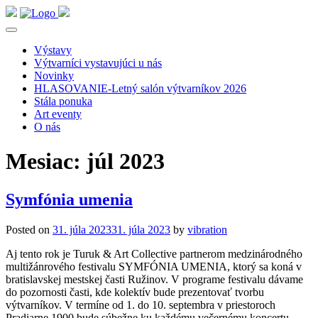
Výstavy
Výtvarníci vystavujúci u nás
Novinky
HLASOVANIE-Letný salón výtvarníkov 2026
Stála ponuka
Art eventy
O nás
Mesiac:
júl 2023
Symfónia umenia
Posted on
31. júla 2023
31. júla 2023
by
vibration
Aj tento rok je Turuk & Art Collective partnerom medzinárodného
multižánrového festivalu SYMFÓNIA UMENIA, ktorý sa koná v
bratislavskej mestskej časti Ružinov. V programe festivalu dávame
do pozornosti časti, kde kolektív bude prezentovať tvorbu
výtvarníkov. V termíne od 1. do 10. septembra v priestoroch
Pradiarne 1900 bude súbežne ku každému večernému koncertu