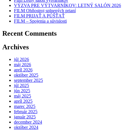
Film Letný salón výtvarníkov
VÝZVA PRE VÝTVARNÍKOV: LETNÝ SALÓN 2026
FILM Ohňostroj splnených prianí
FILM PRIJAŤ A PÚŠŤAŤ
FILM – Spojenia a súvislosti
Recent Comments
Archives
júl 2026
máj 2026
apríl 2026
október 2025
september 2025
júl 2025
jún 2025
máj 2025
apríl 2025
marec 2025
február 2025
január 2025
december 2024
október 2024