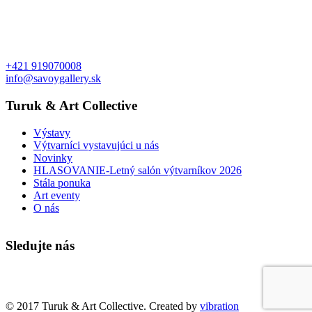
+421 919070008
info@savoygallery.sk
Turuk & Art Collective
Výstavy
Výtvarníci vystavujúci u nás
Novinky
HLASOVANIE-Letný salón výtvarníkov 2026
Stála ponuka
Art eventy
O nás
Sledujte nás
Faktúry a objednávky
© 2017 Turuk & Art Collective. Created by
vibration