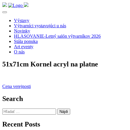
Výstavy
Výtvarníci vystavujúci u nás
Novinky
HLASOVANIE-Letný salón výtvarníkov 2026
Stála ponuka
Art eventy
O nás
51x71cm Kornel acryl na platne
Navigácia
Cena verejnosti
v
Search
článku
Hľadať:
Recent Posts