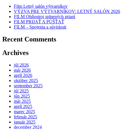
Film Letný salón výtvarníkov
VÝZVA PRE VÝTVARNÍKOV: LETNÝ SALÓN 2026
FILM Ohňostroj splnených prianí
FILM PRIJAŤ A PÚŠŤAŤ
FILM – Spojenia a súvislosti
Recent Comments
Archives
júl 2026
máj 2026
apríl 2026
október 2025
september 2025
júl 2025
jún 2025
máj 2025
apríl 2025
marec 2025
február 2025
január 2025
december 2024