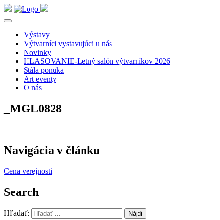
Výstavy
Výtvarníci vystavujúci u nás
Novinky
HLASOVANIE-Letný salón výtvarníkov 2026
Stála ponuka
Art eventy
O nás
_MGL0828
Navigácia v článku
Cena verejnosti
Search
Hľadať: