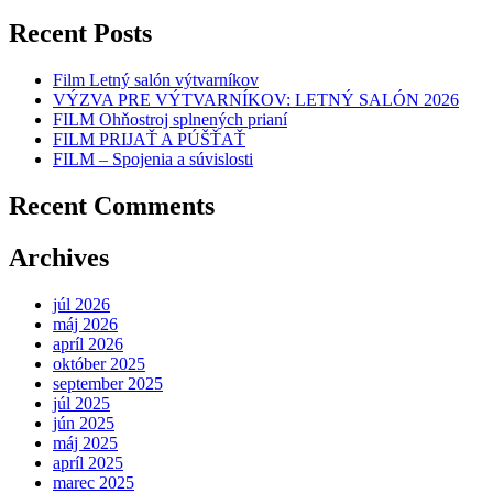
Recent Posts
Film Letný salón výtvarníkov
VÝZVA PRE VÝTVARNÍKOV: LETNÝ SALÓN 2026
FILM Ohňostroj splnených prianí
FILM PRIJAŤ A PÚŠŤAŤ
FILM – Spojenia a súvislosti
Recent Comments
Archives
júl 2026
máj 2026
apríl 2026
október 2025
september 2025
júl 2025
jún 2025
máj 2025
apríl 2025
marec 2025