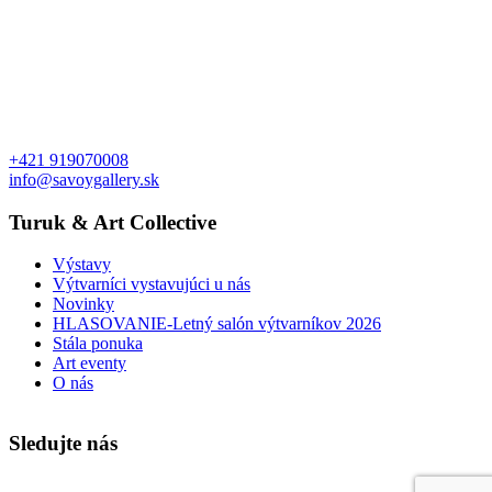
+421 919070008
info@savoygallery.sk
Turuk & Art Collective
Výstavy
Výtvarníci vystavujúci u nás
Novinky
HLASOVANIE-Letný salón výtvarníkov 2026
Stála ponuka
Art eventy
O nás
Sledujte nás