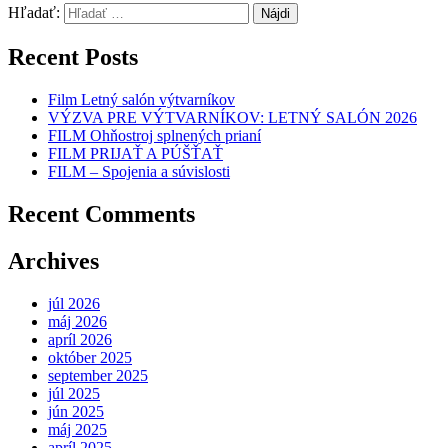
Hľadať:
Recent Posts
Film Letný salón výtvarníkov
VÝZVA PRE VÝTVARNÍKOV: LETNÝ SALÓN 2026
FILM Ohňostroj splnených prianí
FILM PRIJAŤ A PÚŠŤAŤ
FILM – Spojenia a súvislosti
Recent Comments
Archives
júl 2026
máj 2026
apríl 2026
október 2025
september 2025
júl 2025
jún 2025
máj 2025
apríl 2025