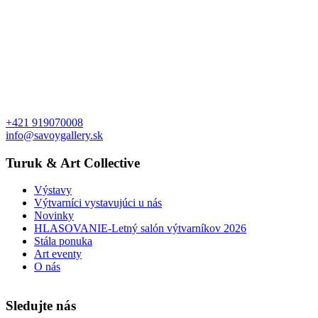
+421 919070008
info@savoygallery.sk
Turuk & Art Collective
Výstavy
Výtvarníci vystavujúci u nás
Novinky
HLASOVANIE-Letný salón výtvarníkov 2026
Stála ponuka
Art eventy
O nás
Sledujte nás