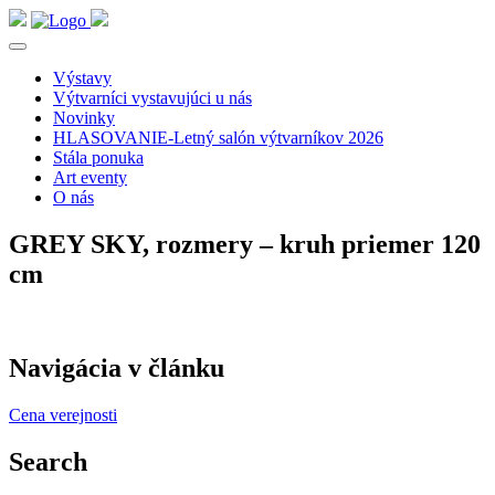
Výstavy
Výtvarníci vystavujúci u nás
Novinky
HLASOVANIE-Letný salón výtvarníkov 2026
Stála ponuka
Art eventy
O nás
GREY SKY, rozmery – kruh priemer 120
cm
Navigácia v článku
Cena verejnosti
Search