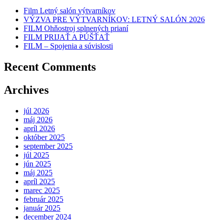
Film Letný salón výtvarníkov
VÝZVA PRE VÝTVARNÍKOV: LETNÝ SALÓN 2026
FILM Ohňostroj splnených prianí
FILM PRIJAŤ A PÚŠŤAŤ
FILM – Spojenia a súvislosti
Recent Comments
Archives
júl 2026
máj 2026
apríl 2026
október 2025
september 2025
júl 2025
jún 2025
máj 2025
apríl 2025
marec 2025
február 2025
január 2025
december 2024