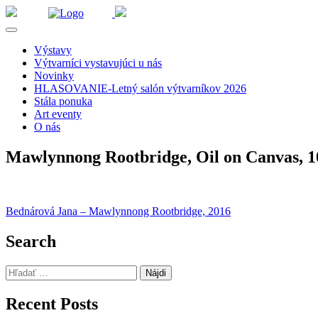
Výstavy
Výtvarníci vystavujúci u nás
Novinky
HLASOVANIE-Letný salón výtvarníkov 2026
Stála ponuka
Art eventy
O nás
Mawlynnong Rootbridge, Oil on Canvas, 1
Navigácia
Bednárová Jana – Mawlynnong Rootbridge, 2016
v
Search
článku
Hľadať:
Recent Posts