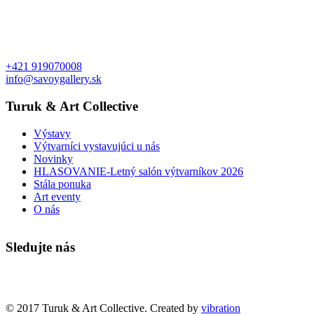
+421 919070008
info@savoygallery.sk
Turuk & Art Collective
Výstavy
Výtvarníci vystavujúci u nás
Novinky
HLASOVANIE-Letný salón výtvarníkov 2026
Stála ponuka
Art eventy
O nás
Sledujte nás
Faktúry a objednávky
© 2017 Turuk & Art Collective. Created by
vibration