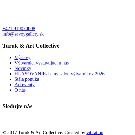
+421 919070008
info@savoygallery.sk
Turuk & Art Collective
Výstavy
Výtvarníci vystavujúci u nás
Novinky
HLASOVANIE-Letný salón výtvarníkov 2026
Stála ponuka
Art eventy
O nás
Sledujte nás
Faktúry a objednávky
© 2017 Turuk & Art Collective. Created by
vibration