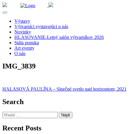
Výstavy
Výtvarníci vystavujúci u nás
Novinky
HLASOVANIE-Letný salón výtvarníkov 2026
Stála ponuka
Art eventy
O nás
IMG_3839
Navigácia
HALASOVÁ PAULÍNA – Slnečné svetlo nad horizontom, 2021
v
Search
článku
Hľadať:
Recent Posts