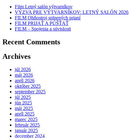
Film Letný salón výtvarníkov
VÝZVA PRE VÝTVARNÍKOV: LETNÝ SALÓN 2026
FILM Ohňostroj splnených prianí
FILM PRIJAŤ A PÚŠŤAŤ
FILM – Spojenia a súvislosti
Recent Comments
Archives
júl 2026
máj 2026
apríl 2026
október 2025
september 2025
júl 2025
jún 2025
máj 2025
apríl 2025
marec 2025
február 2025
január 2025
december 2024