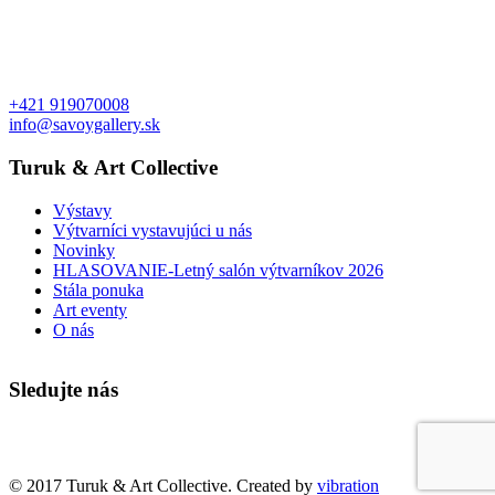
+421 919070008
info@savoygallery.sk
Turuk & Art Collective
Výstavy
Výtvarníci vystavujúci u nás
Novinky
HLASOVANIE-Letný salón výtvarníkov 2026
Stála ponuka
Art eventy
O nás
Sledujte nás
Faktúry a objednávky
© 2017 Turuk & Art Collective. Created by
vibration