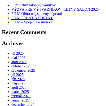
Film Letný salón výtvarníkov
VÝZVA PRE VÝTVARNÍKOV: LETNÝ SALÓN 2026
FILM Ohňostroj splnených prianí
FILM PRIJAŤ A PÚŠŤAŤ
FILM – Spojenia a súvislosti
Recent Comments
Archives
júl 2026
máj 2026
apríl 2026
október 2025
september 2025
júl 2025
jún 2025
máj 2025
apríl 2025
marec 2025
február 2025
január 2025
december 2024