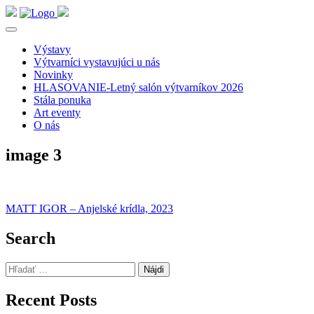
Výstavy
Výtvarníci vystavujúci u nás
Novinky
HLASOVANIE-Letný salón výtvarníkov 2026
Stála ponuka
Art eventy
O nás
image 3
Navigácia
MATT IGOR – Anjelské krídla, 2023
v
Search
článku
Hľadať:
Recent Posts