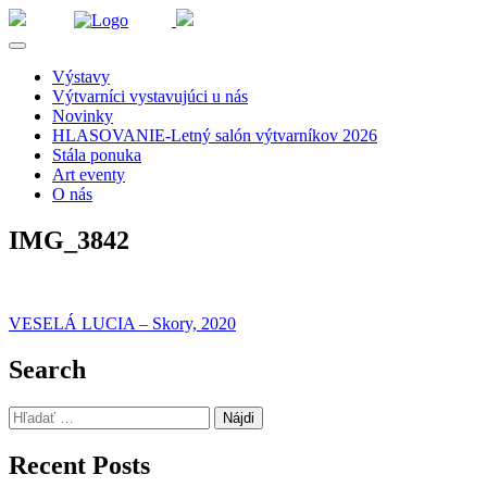
Výstavy
Výtvarníci vystavujúci u nás
Novinky
HLASOVANIE-Letný salón výtvarníkov 2026
Stála ponuka
Art eventy
O nás
IMG_3842
Navigácia
VESELÁ LUCIA – Skory, 2020
v
Search
článku
Hľadať:
Recent Posts