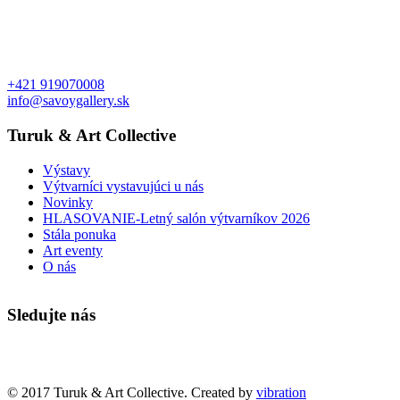
+421 919070008
info@savoygallery.sk
Turuk & Art Collective
Výstavy
Výtvarníci vystavujúci u nás
Novinky
HLASOVANIE-Letný salón výtvarníkov 2026
Stála ponuka
Art eventy
O nás
Sledujte nás
Faktúry a objednávky
© 2017 Turuk & Art Collective. Created by
vibration