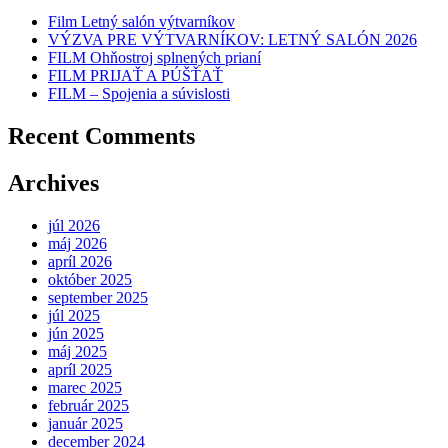
Film Letný salón výtvarníkov
VÝZVA PRE VÝTVARNÍKOV: LETNÝ SALÓN 2026
FILM Ohňostroj splnených prianí
FILM PRIJAŤ A PÚŠŤAŤ
FILM – Spojenia a súvislosti
Recent Comments
Archives
júl 2026
máj 2026
apríl 2026
október 2025
september 2025
júl 2025
jún 2025
máj 2025
apríl 2025
marec 2025
február 2025
január 2025
december 2024