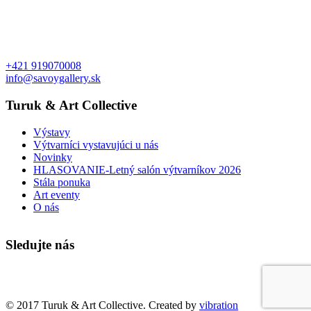
+421 919070008
info@savoygallery.sk
Turuk & Art Collective
Výstavy
Výtvarníci vystavujúci u nás
Novinky
HLASOVANIE-Letný salón výtvarníkov 2026
Stála ponuka
Art eventy
O nás
Sledujte nás
Faktúry a objednávky
© 2017 Turuk & Art Collective. Created by
vibration