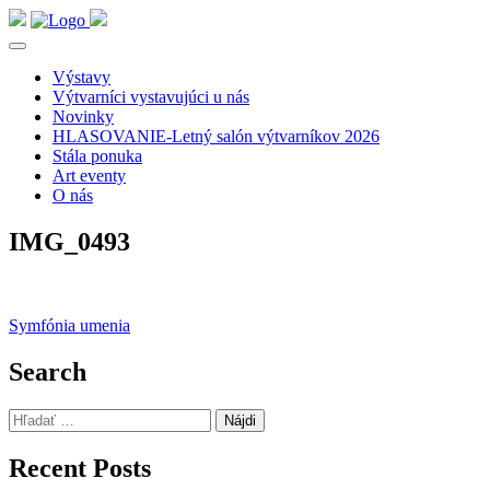
Výstavy
Výtvarníci vystavujúci u nás
Novinky
HLASOVANIE-Letný salón výtvarníkov 2026
Stála ponuka
Art eventy
O nás
IMG_0493
Navigácia
Symfónia umenia
v
Search
článku
Hľadať:
Recent Posts