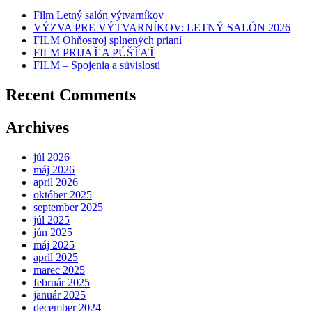
Film Letný salón výtvarníkov
VÝZVA PRE VÝTVARNÍKOV: LETNÝ SALÓN 2026
FILM Ohňostroj splnených prianí
FILM PRIJAŤ A PÚŠŤAŤ
FILM – Spojenia a súvislosti
Recent Comments
Archives
júl 2026
máj 2026
apríl 2026
október 2025
september 2025
júl 2025
jún 2025
máj 2025
apríl 2025
marec 2025
február 2025
január 2025
december 2024