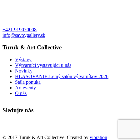
+421 919070008
info@savoygallery.sk
Turuk & Art Collective
Výstavy
Výtvarníci vystavujúci u nás
Novinky
HLASOVANIE-Letný salón výtvarníkov 2026
Stála ponuka
Art eventy
O nás
Sledujte nás
Faktúry a objednávky
© 2017 Turuk & Art Collective. Created by
vibration