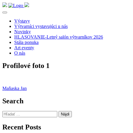
Výstavy
Výtvarníci vystavujúci u nás
Novinky
HLASOVANIE-Letný salón výtvarníkov 2026
Stála ponuka
Art eventy
O nás
Profilové foto 1
Navigácia
Maňaska Jan
v
Search
článku
Hľadať:
Recent Posts