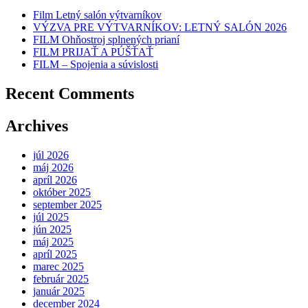
Film Letný salón výtvarníkov
VÝZVA PRE VÝTVARNÍKOV: LETNÝ SALÓN 2026
FILM Ohňostroj splnených prianí
FILM PRIJAŤ A PÚŠŤAŤ
FILM – Spojenia a súvislosti
Recent Comments
Archives
júl 2026
máj 2026
apríl 2026
október 2025
september 2025
júl 2025
jún 2025
máj 2025
apríl 2025
marec 2025
február 2025
január 2025
december 2024