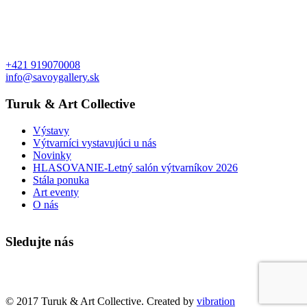
+421 919070008
info@savoygallery.sk
Turuk & Art Collective
Výstavy
Výtvarníci vystavujúci u nás
Novinky
HLASOVANIE-Letný salón výtvarníkov 2026
Stála ponuka
Art eventy
O nás
Sledujte nás
Faktúry a objednávky
© 2017 Turuk & Art Collective. Created by
vibration