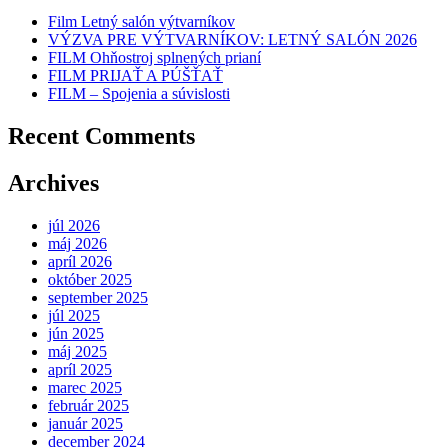
Film Letný salón výtvarníkov
VÝZVA PRE VÝTVARNÍKOV: LETNÝ SALÓN 2026
FILM Ohňostroj splnených prianí
FILM PRIJAŤ A PÚŠŤAŤ
FILM – Spojenia a súvislosti
Recent Comments
Archives
júl 2026
máj 2026
apríl 2026
október 2025
september 2025
júl 2025
jún 2025
máj 2025
apríl 2025
marec 2025
február 2025
január 2025
december 2024