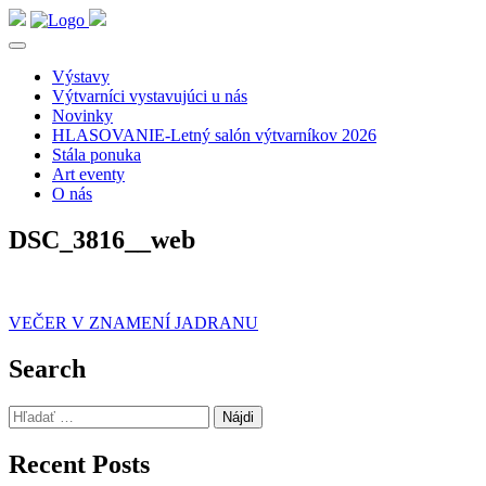
Výstavy
Výtvarníci vystavujúci u nás
Novinky
HLASOVANIE-Letný salón výtvarníkov 2026
Stála ponuka
Art eventy
O nás
DSC_3816__web
Navigácia
VEČER V ZNAMENÍ JADRANU
v
Search
článku
Hľadať:
Recent Posts