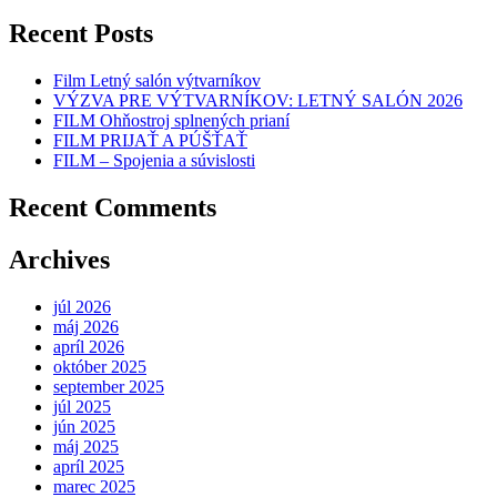
Recent Posts
Film Letný salón výtvarníkov
VÝZVA PRE VÝTVARNÍKOV: LETNÝ SALÓN 2026
FILM Ohňostroj splnených prianí
FILM PRIJAŤ A PÚŠŤAŤ
FILM – Spojenia a súvislosti
Recent Comments
Archives
júl 2026
máj 2026
apríl 2026
október 2025
september 2025
júl 2025
jún 2025
máj 2025
apríl 2025
marec 2025