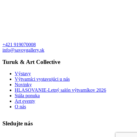
+421 919070008
info@savoygallery.sk
Turuk & Art Collective
Výstavy
Výtvarníci vystavujúci u nás
Novinky
HLASOVANIE-Letný salón výtvarníkov 2026
Stála ponuka
Art eventy
O nás
Sledujte nás