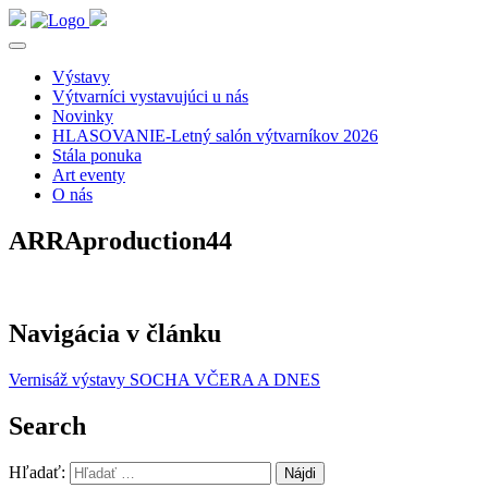
Výstavy
Výtvarníci vystavujúci u nás
Novinky
HLASOVANIE-Letný salón výtvarníkov 2026
Stála ponuka
Art eventy
O nás
ARRAproduction44
Navigácia v článku
Vernisáž výstavy SOCHA VČERA A DNES
Search
Hľadať: