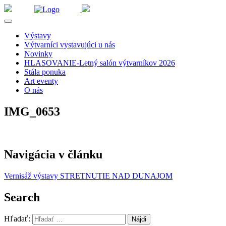
Výstavy
Výtvarníci vystavujúci u nás
Novinky
HLASOVANIE-Letný salón výtvarníkov 2026
Stála ponuka
Art eventy
O nás
IMG_0653
Navigácia v článku
Vernisáž výstavy STRETNUTIE NAD DUNAJOM
Search
Hľadať: