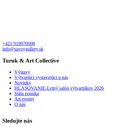
+421 919070008
info@savoygallery.sk
Turuk & Art Collective
Výstavy
Výtvarníci vystavujúci u nás
Novinky
HLASOVANIE-Letný salón výtvarníkov 2026
Stála ponuka
Art eventy
O nás
Sledujte nás