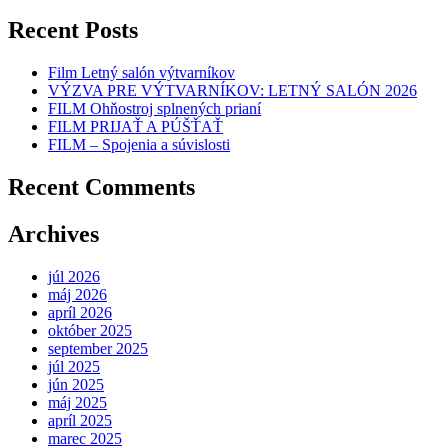
Recent Posts
Film Letný salón výtvarníkov
VÝZVA PRE VÝTVARNÍKOV: LETNÝ SALÓN 2026
FILM Ohňostroj splnených prianí
FILM PRIJAŤ A PÚŠŤAŤ
FILM – Spojenia a súvislosti
Recent Comments
Archives
júl 2026
máj 2026
apríl 2026
október 2025
september 2025
júl 2025
jún 2025
máj 2025
apríl 2025
marec 2025