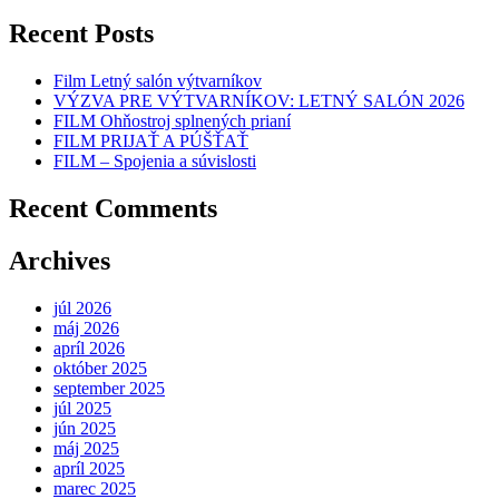
Recent Posts
Film Letný salón výtvarníkov
VÝZVA PRE VÝTVARNÍKOV: LETNÝ SALÓN 2026
FILM Ohňostroj splnených prianí
FILM PRIJAŤ A PÚŠŤAŤ
FILM – Spojenia a súvislosti
Recent Comments
Archives
júl 2026
máj 2026
apríl 2026
október 2025
september 2025
júl 2025
jún 2025
máj 2025
apríl 2025
marec 2025