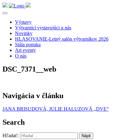
Výstavy
Výtvarníci vystavujúci u nás
Novinky
HLASOVANIE-Letný salón výtvarníkov 2026
Stála ponuka
Art eventy
O nás
DSC_7371__web
Navigácia v článku
JANA BRISUDOVÁ, JULIE HALUZOVÁ „DVE“
Search
Hľadať: