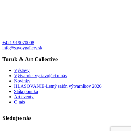
+421 919070008
info@savoygallery.sk
Turuk & Art Collective
Výstavy
Výtvarníci vystavujúci u nás
Novinky
HLASOVANIE-Letný salón výtvarníkov 2026
Stála ponuka
Art eventy
O nás
Sledujte nás