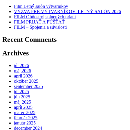
Film Letný salón výtvarníkov
VÝZVA PRE VÝTVARNÍKOV: LETNÝ SALÓN 2026
FILM Ohňostroj splnených prianí
FILM PRIJAŤ A PÚŠŤAŤ
FILM – Spojenia a súvislosti
Recent Comments
Archives
júl 2026
máj 2026
apríl 2026
október 2025
september 2025
júl 2025
jún 2025
máj 2025
apríl 2025
marec 2025
február 2025
január 2025
december 2024