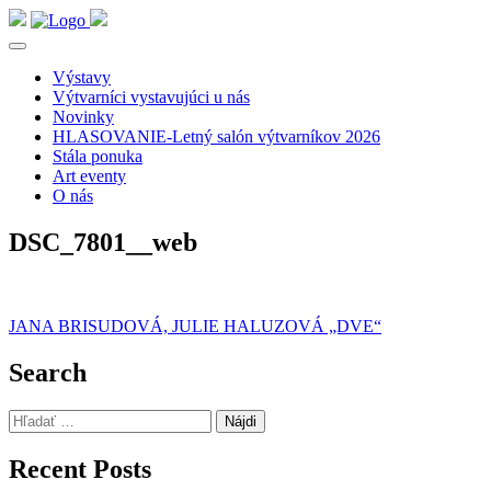
Výstavy
Výtvarníci vystavujúci u nás
Novinky
HLASOVANIE-Letný salón výtvarníkov 2026
Stála ponuka
Art eventy
O nás
DSC_7801__web
Navigácia
JANA BRISUDOVÁ, JULIE HALUZOVÁ „DVE“
v
Search
článku
Hľadať:
Recent Posts