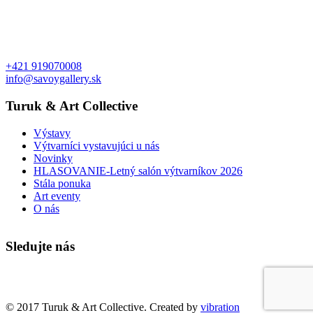
+421 919070008
info@savoygallery.sk
Turuk & Art Collective
Výstavy
Výtvarníci vystavujúci u nás
Novinky
HLASOVANIE-Letný salón výtvarníkov 2026
Stála ponuka
Art eventy
O nás
Sledujte nás
Faktúry a objednávky
© 2017 Turuk & Art Collective. Created by
vibration