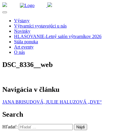
Výstavy
Výtvarníci vystavujúci u nás
Novinky
HLASOVANIE-Letný salón výtvarníkov 2026
Stála ponuka
Art eventy
O nás
DSC_8336__web
Navigácia v článku
JANA BRISUDOVÁ, JULIE HALUZOVÁ „DVE“
Search
Hľadať: