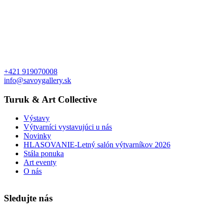
+421 919070008
info@savoygallery.sk
Turuk & Art Collective
Výstavy
Výtvarníci vystavujúci u nás
Novinky
HLASOVANIE-Letný salón výtvarníkov 2026
Stála ponuka
Art eventy
O nás
Sledujte nás