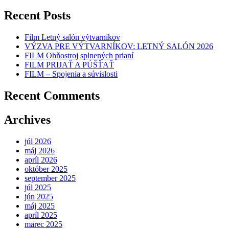
Recent Posts
Film Letný salón výtvarníkov
VÝZVA PRE VÝTVARNÍKOV: LETNÝ SALÓN 2026
FILM Ohňostroj splnených prianí
FILM PRIJAŤ A PÚŠŤAŤ
FILM – Spojenia a súvislosti
Recent Comments
Archives
júl 2026
máj 2026
apríl 2026
október 2025
september 2025
júl 2025
jún 2025
máj 2025
apríl 2025
marec 2025