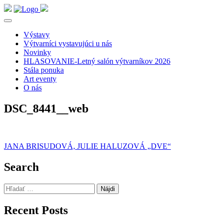
Výstavy
Výtvarníci vystavujúci u nás
Novinky
HLASOVANIE-Letný salón výtvarníkov 2026
Stála ponuka
Art eventy
O nás
DSC_8441__web
Navigácia
JANA BRISUDOVÁ, JULIE HALUZOVÁ „DVE“
v
Search
článku
Hľadať:
Recent Posts