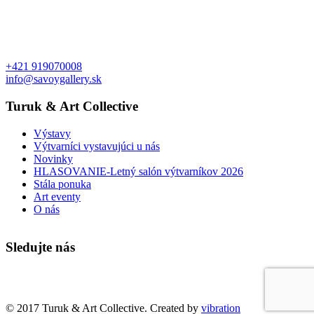
+421 919070008
info@savoygallery.sk
Turuk & Art Collective
Výstavy
Výtvarníci vystavujúci u nás
Novinky
HLASOVANIE-Letný salón výtvarníkov 2026
Stála ponuka
Art eventy
O nás
Sledujte nás
Faktúry a objednávky
© 2017 Turuk & Art Collective. Created by
vibration