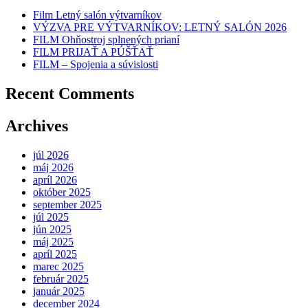
Film Letný salón výtvarníkov
VÝZVA PRE VÝTVARNÍKOV: LETNÝ SALÓN 2026
FILM Ohňostroj splnených prianí
FILM PRIJAŤ A PÚŠŤAŤ
FILM – Spojenia a súvislosti
Recent Comments
Archives
júl 2026
máj 2026
apríl 2026
október 2025
september 2025
júl 2025
jún 2025
máj 2025
apríl 2025
marec 2025
február 2025
január 2025
december 2024