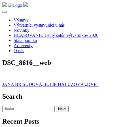
Výstavy
Výtvarníci vystavujúci u nás
Novinky
HLASOVANIE-Letný salón výtvarníkov 2026
Stála ponuka
Art eventy
O nás
DSC_8616__web
Navigácia
JANA BRISUDOVÁ, JULIE HALUZOVÁ „DVE“
v
Search
článku
Hľadať:
Recent Posts