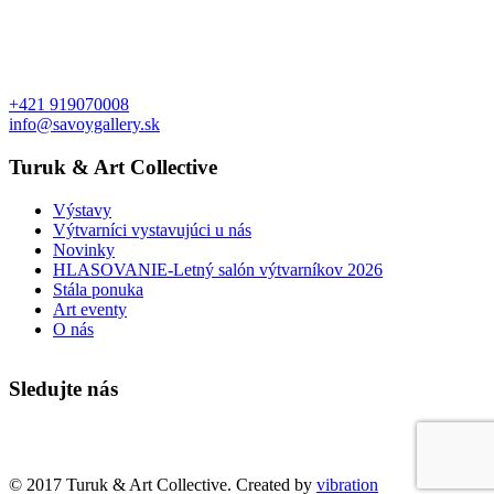
+421 919070008
info@savoygallery.sk
Turuk & Art Collective
Výstavy
Výtvarníci vystavujúci u nás
Novinky
HLASOVANIE-Letný salón výtvarníkov 2026
Stála ponuka
Art eventy
O nás
Sledujte nás
Faktúry a objednávky
© 2017 Turuk & Art Collective. Created by
vibration