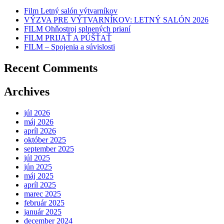
Film Letný salón výtvarníkov
VÝZVA PRE VÝTVARNÍKOV: LETNÝ SALÓN 2026
FILM Ohňostroj splnených prianí
FILM PRIJAŤ A PÚŠŤAŤ
FILM – Spojenia a súvislosti
Recent Comments
Archives
júl 2026
máj 2026
apríl 2026
október 2025
september 2025
júl 2025
jún 2025
máj 2025
apríl 2025
marec 2025
február 2025
január 2025
december 2024