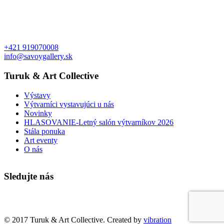
+421 919070008
info@savoygallery.sk
Turuk & Art Collective
Výstavy
Výtvarníci vystavujúci u nás
Novinky
HLASOVANIE-Letný salón výtvarníkov 2026
Stála ponuka
Art eventy
O nás
Sledujte nás
Faktúry a objednávky
© 2017 Turuk & Art Collective. Created by
vibration