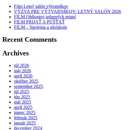
Film Letný salón výtvarníkov
VÝZVA PRE VÝTVARNÍKOV: LETNÝ SALÓN 2026
FILM Ohňostroj splnených prianí
FILM PRIJAŤ A PÚŠŤAŤ
FILM – Spojenia a súvislosti
Recent Comments
Archives
júl 2026
máj 2026
apríl 2026
október 2025
september 2025
júl 2025
jún 2025
máj 2025
apríl 2025
marec 2025
február 2025
január 2025
december 2024