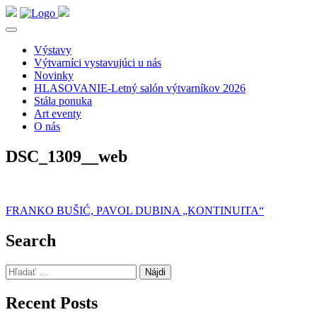
Výstavy
Výtvarníci vystavujúci u nás
Novinky
HLASOVANIE-Letný salón výtvarníkov 2026
Stála ponuka
Art eventy
O nás
DSC_1309__web
Navigácia
FRANKO BUŠIĆ, PAVOL DUBINA „KONTINUITA“
v
Search
článku
Hľadať:
Recent Posts