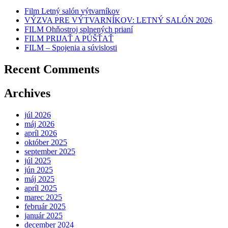
Film Letný salón výtvarníkov
VÝZVA PRE VÝTVARNÍKOV: LETNÝ SALÓN 2026
FILM Ohňostroj splnených prianí
FILM PRIJAŤ A PÚŠŤAŤ
FILM – Spojenia a súvislosti
Recent Comments
Archives
júl 2026
máj 2026
apríl 2026
október 2025
september 2025
júl 2025
jún 2025
máj 2025
apríl 2025
marec 2025
február 2025
január 2025
december 2024