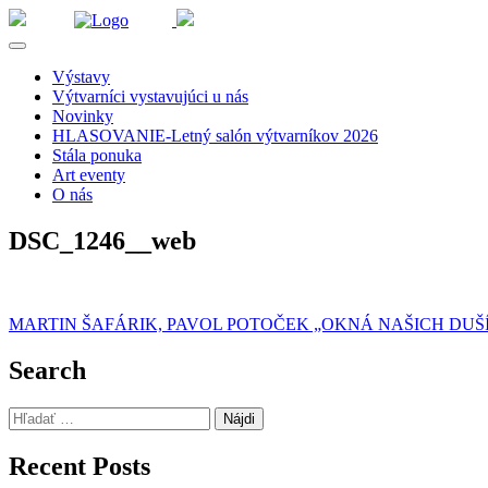
Výstavy
Výtvarníci vystavujúci u nás
Novinky
HLASOVANIE-Letný salón výtvarníkov 2026
Stála ponuka
Art eventy
O nás
DSC_1246__web
Navigácia
MARTIN ŠAFÁRIK, PAVOL POTOČEK „OKNÁ NAŠICH DUŠÍ
v
Search
článku
Hľadať:
Recent Posts