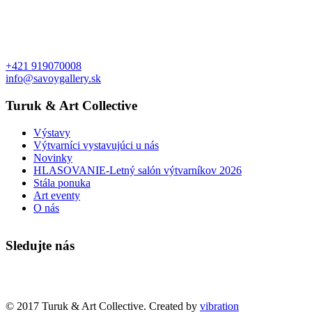
+421 919070008
info@savoygallery.sk
Turuk & Art Collective
Výstavy
Výtvarníci vystavujúci u nás
Novinky
HLASOVANIE-Letný salón výtvarníkov 2026
Stála ponuka
Art eventy
O nás
Sledujte nás
Faktúry a objednávky
© 2017 Turuk & Art Collective. Created by
vibration