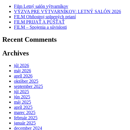
Film Letný salón výtvarníkov
VÝZVA PRE VÝTVARNÍKOV: LETNÝ SALÓN 2026
FILM Ohňostroj splnených prianí
FILM PRIJAŤ A PÚŠŤAŤ
FILM – Spojenia a súvislosti
Recent Comments
Archives
júl 2026
máj 2026
apríl 2026
október 2025
september 2025
júl 2025
jún 2025
máj 2025
apríl 2025
marec 2025
február 2025
január 2025
december 2024