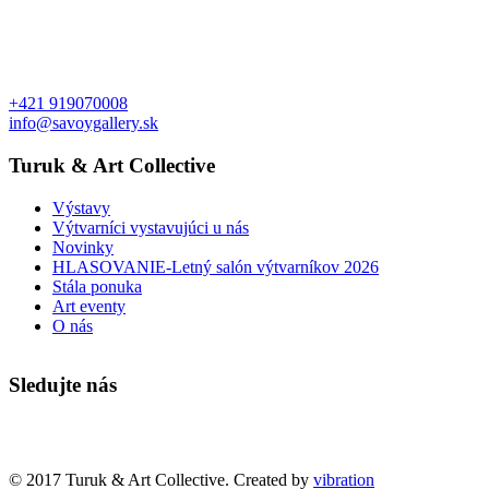
+421 919070008
info@savoygallery.sk
Turuk & Art Collective
Výstavy
Výtvarníci vystavujúci u nás
Novinky
HLASOVANIE-Letný salón výtvarníkov 2026
Stála ponuka
Art eventy
O nás
Sledujte nás
Faktúry a objednávky
© 2017 Turuk & Art Collective. Created by
vibration