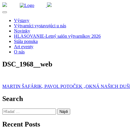
Výstavy
Výtvarníci vystavujúci u nás
Novinky
HLASOVANIE-Letný salón výtvarníkov 2026
Stála ponuka
Art eventy
O nás
DSC_1968__web
Navigácia
MARTIN ŠAFÁRIK, PAVOL POTOČEK „OKNÁ NAŠICH DUŠÍ
v
Search
článku
Hľadať:
Recent Posts