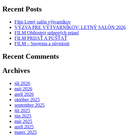
Recent Posts
Film Letný salón výtvarníkov
VÝZVA PRE VÝTVARNÍKOV: LETNÝ SALÓN 2026
FILM Ohňostroj splnených prianí
FILM PRIJAŤ A PÚŠŤAŤ
FILM – Spojenia a súvislosti
Recent Comments
Archives
júl 2026
máj 2026
apríl 2026
október 2025
september 2025
júl 2025
jún 2025
máj 2025
apríl 2025
marec 2025