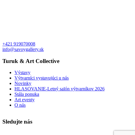
+421 919070008
info@savoygallery.sk
Turuk & Art Collective
Výstavy
Výtvarníci vystavujúci u nás
Novinky
HLASOVANIE-Letný salón výtvarníkov 2026
Stála ponuka
Art eventy
O nás
Sledujte nás