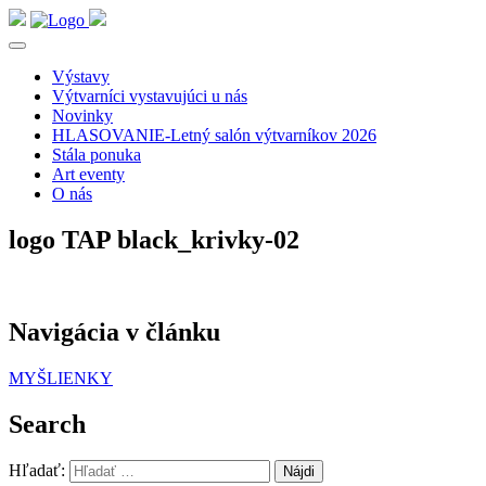
Výstavy
Výtvarníci vystavujúci u nás
Novinky
HLASOVANIE-Letný salón výtvarníkov 2026
Stála ponuka
Art eventy
O nás
logo TAP black_krivky-02
Navigácia v článku
MYŠLIENKY
Search
Hľadať: