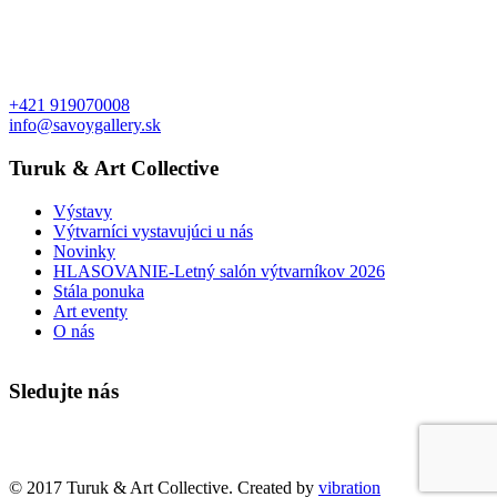
+421 919070008
info@savoygallery.sk
Turuk & Art Collective
Výstavy
Výtvarníci vystavujúci u nás
Novinky
HLASOVANIE-Letný salón výtvarníkov 2026
Stála ponuka
Art eventy
O nás
Sledujte nás
Faktúry a objednávky
© 2017 Turuk & Art Collective. Created by
vibration