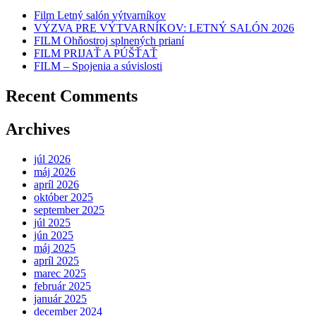
Film Letný salón výtvarníkov
VÝZVA PRE VÝTVARNÍKOV: LETNÝ SALÓN 2026
FILM Ohňostroj splnených prianí
FILM PRIJAŤ A PÚŠŤAŤ
FILM – Spojenia a súvislosti
Recent Comments
Archives
júl 2026
máj 2026
apríl 2026
október 2025
september 2025
júl 2025
jún 2025
máj 2025
apríl 2025
marec 2025
február 2025
január 2025
december 2024