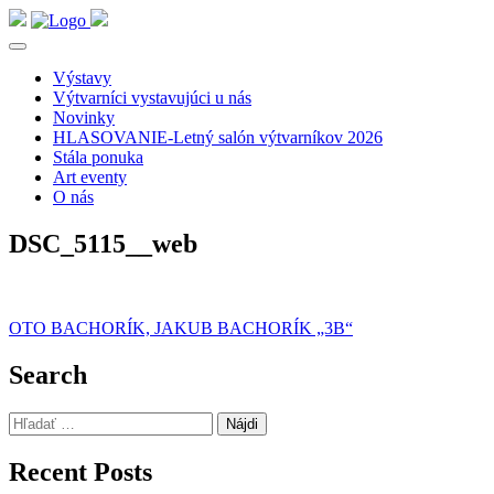
Výstavy
Výtvarníci vystavujúci u nás
Novinky
HLASOVANIE-Letný salón výtvarníkov 2026
Stála ponuka
Art eventy
O nás
DSC_5115__web
Navigácia
OTO BACHORÍK, JAKUB BACHORÍK „3B“
v
Search
článku
Hľadať:
Recent Posts