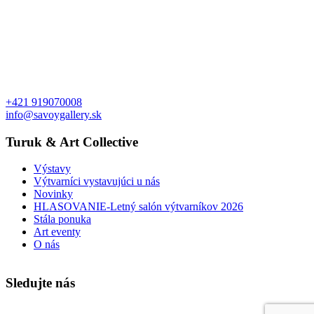
+421 919070008
info@savoygallery.sk
Turuk & Art Collective
Výstavy
Výtvarníci vystavujúci u nás
Novinky
HLASOVANIE-Letný salón výtvarníkov 2026
Stála ponuka
Art eventy
O nás
Sledujte nás