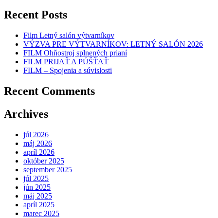
Recent Posts
Film Letný salón výtvarníkov
VÝZVA PRE VÝTVARNÍKOV: LETNÝ SALÓN 2026
FILM Ohňostroj splnených prianí
FILM PRIJAŤ A PÚŠŤAŤ
FILM – Spojenia a súvislosti
Recent Comments
Archives
júl 2026
máj 2026
apríl 2026
október 2025
september 2025
júl 2025
jún 2025
máj 2025
apríl 2025
marec 2025