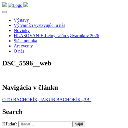
Výstavy
Výtvarníci vystavujúci u nás
Novinky
HLASOVANIE-Letný salón výtvarníkov 2026
Stála ponuka
Art eventy
O nás
DSC_5596__web
Navigácia v článku
OTO BACHORÍK, JAKUB BACHORÍK „3B“
Search
Hľadať: