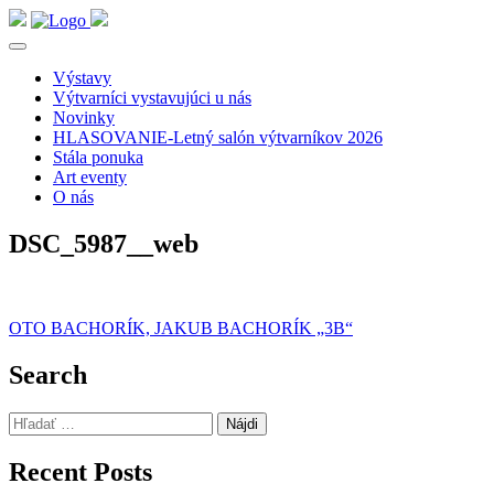
Výstavy
Výtvarníci vystavujúci u nás
Novinky
HLASOVANIE-Letný salón výtvarníkov 2026
Stála ponuka
Art eventy
O nás
DSC_5987__web
Navigácia
OTO BACHORÍK, JAKUB BACHORÍK „3B“
v
Search
článku
Hľadať:
Recent Posts