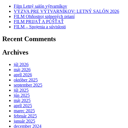
Film Letný salón výtvarníkov
VÝZVA PRE VÝTVARNÍKOV: LETNÝ SALÓN 2026
FILM Ohňostroj splnených prianí
FILM PRIJAŤ A PÚŠŤAŤ
FILM – Spojenia a súvislosti
Recent Comments
Archives
júl 2026
máj 2026
apríl 2026
október 2025
september 2025
júl 2025
jún 2025
máj 2025
apríl 2025
marec 2025
február 2025
január 2025
december 2024