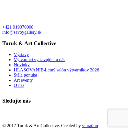
+421 919070008
info@savoygallery.sk
Turuk & Art Collective
Výstavy
Výtvarníci vystavujúci u nás
Novinky
HLASOVANIE-Letný salón výtvarníkov 2026
Stála ponuka
Art eventy
O nás
Sledujte nás
Faktúry a objednávky
© 2017 Turuk & Art Collective. Created by
vibration