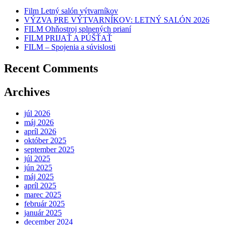
Film Letný salón výtvarníkov
VÝZVA PRE VÝTVARNÍKOV: LETNÝ SALÓN 2026
FILM Ohňostroj splnených prianí
FILM PRIJAŤ A PÚŠŤAŤ
FILM – Spojenia a súvislosti
Recent Comments
Archives
júl 2026
máj 2026
apríl 2026
október 2025
september 2025
júl 2025
jún 2025
máj 2025
apríl 2025
marec 2025
február 2025
január 2025
december 2024