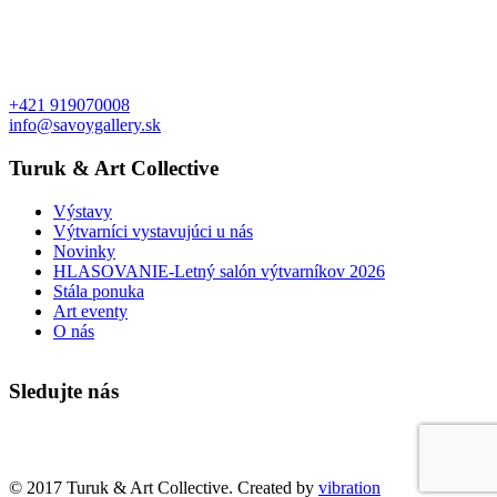
+421 919070008
info@savoygallery.sk
Turuk & Art Collective
Výstavy
Výtvarníci vystavujúci u nás
Novinky
HLASOVANIE-Letný salón výtvarníkov 2026
Stála ponuka
Art eventy
O nás
Sledujte nás
Faktúry a objednávky
© 2017 Turuk & Art Collective. Created by
vibration