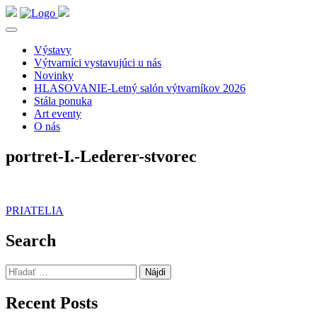
Výstavy
Výtvarníci vystavujúci u nás
Novinky
HLASOVANIE-Letný salón výtvarníkov 2026
Stála ponuka
Art eventy
O nás
portret-I.-Lederer-stvorec
Navigácia
PRIATELIA
v
Search
článku
Hľadať:
Recent Posts