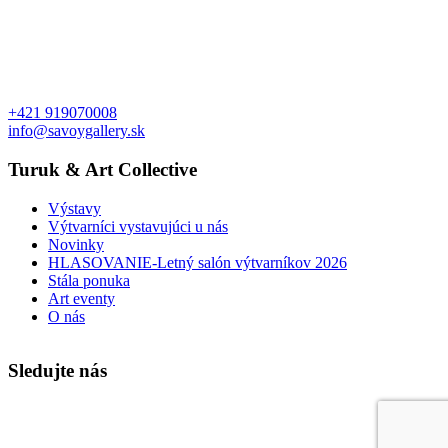
+421 919070008
info@savoygallery.sk
Turuk & Art Collective
Výstavy
Výtvarníci vystavujúci u nás
Novinky
HLASOVANIE-Letný salón výtvarníkov 2026
Stála ponuka
Art eventy
O nás
Sledujte nás
Faktúry a objednávky