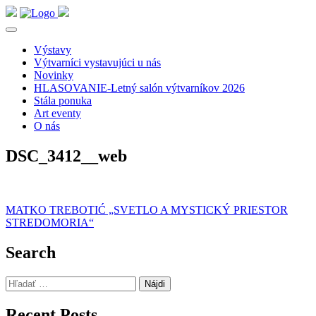
Výstavy
Výtvarníci vystavujúci u nás
Novinky
HLASOVANIE-Letný salón výtvarníkov 2026
Stála ponuka
Art eventy
O nás
DSC_3412__web
Navigácia
MATKO TREBOTIĆ „SVETLO A MYSTICKÝ PRIESTOR
STREDOMORIA“
v
článku
Search
Hľadať:
Recent Posts