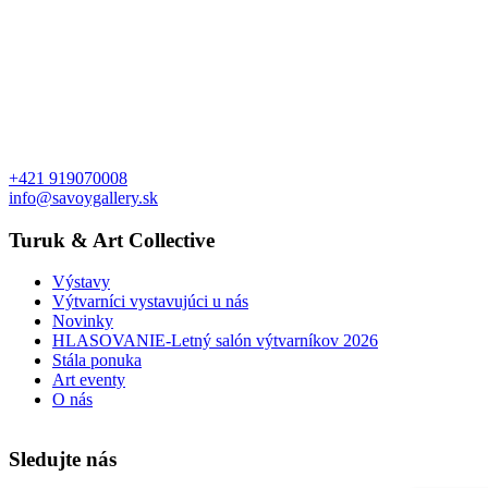
+421 919070008
info@savoygallery.sk
Turuk & Art Collective
Výstavy
Výtvarníci vystavujúci u nás
Novinky
HLASOVANIE-Letný salón výtvarníkov 2026
Stála ponuka
Art eventy
O nás
Sledujte nás