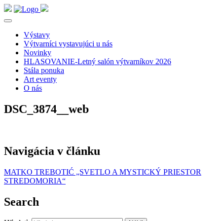
Výstavy
Výtvarníci vystavujúci u nás
Novinky
HLASOVANIE-Letný salón výtvarníkov 2026
Stála ponuka
Art eventy
O nás
DSC_3874__web
Navigácia v článku
MATKO TREBOTIĆ „SVETLO A MYSTICKÝ PRIESTOR
STREDOMORIA“
Search