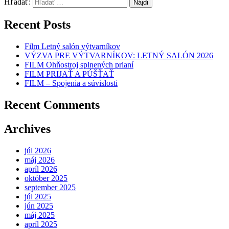
Hľadať:
Recent Posts
Film Letný salón výtvarníkov
VÝZVA PRE VÝTVARNÍKOV: LETNÝ SALÓN 2026
FILM Ohňostroj splnených prianí
FILM PRIJAŤ A PÚŠŤAŤ
FILM – Spojenia a súvislosti
Recent Comments
Archives
júl 2026
máj 2026
apríl 2026
október 2025
september 2025
júl 2025
jún 2025
máj 2025
apríl 2025