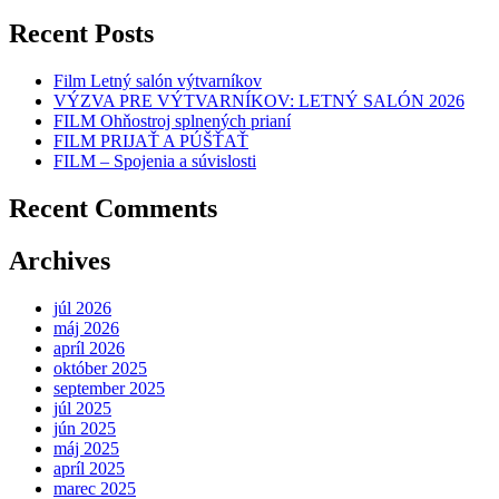
Recent Posts
Film Letný salón výtvarníkov
VÝZVA PRE VÝTVARNÍKOV: LETNÝ SALÓN 2026
FILM Ohňostroj splnených prianí
FILM PRIJAŤ A PÚŠŤAŤ
FILM – Spojenia a súvislosti
Recent Comments
Archives
júl 2026
máj 2026
apríl 2026
október 2025
september 2025
júl 2025
jún 2025
máj 2025
apríl 2025
marec 2025