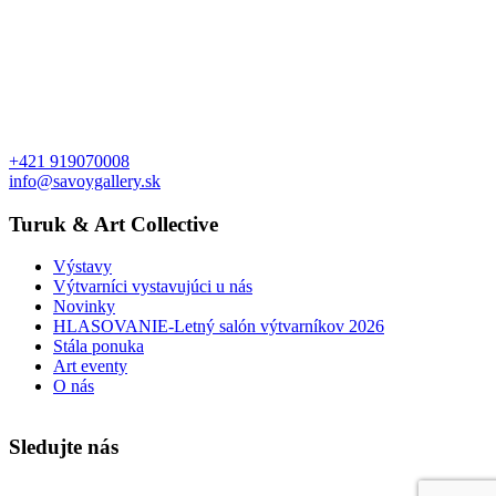
+421 919070008
info@savoygallery.sk
Turuk & Art Collective
Výstavy
Výtvarníci vystavujúci u nás
Novinky
HLASOVANIE-Letný salón výtvarníkov 2026
Stála ponuka
Art eventy
O nás
Sledujte nás