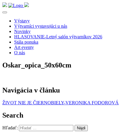
Výstavy
Výtvarníci vystavujúci u nás
Novinky
HLASOVANIE-Letný salón výtvarníkov 2026
Stála ponuka
Art eventy
O nás
Oskar_opica_50x60cm
Navigácia v článku
ŽIVOT NIE JE ČIERNOBIELY-VERONIKA FODOROVÁ
Search
Hľadať: