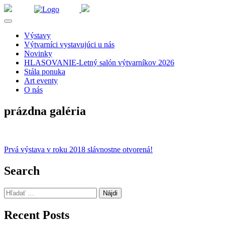
Výstavy
Výtvarníci vystavujúci u nás
Novinky
HLASOVANIE-Letný salón výtvarníkov 2026
Stála ponuka
Art eventy
O nás
prázdna galéria
Navigácia
Prvá výstava v roku 2018 slávnostne otvorená!
v
Search
článku
Hľadať:
Recent Posts