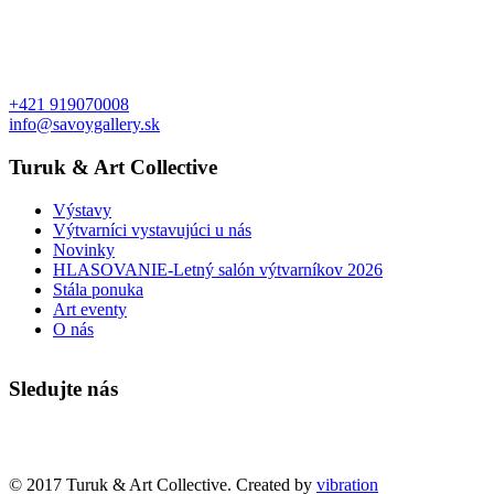
+421 919070008
info@savoygallery.sk
Turuk & Art Collective
Výstavy
Výtvarníci vystavujúci u nás
Novinky
HLASOVANIE-Letný salón výtvarníkov 2026
Stála ponuka
Art eventy
O nás
Sledujte nás
Faktúry a objednávky
© 2017 Turuk & Art Collective. Created by
vibration