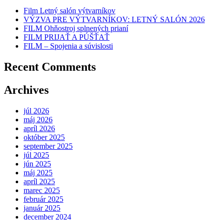
Film Letný salón výtvarníkov
VÝZVA PRE VÝTVARNÍKOV: LETNÝ SALÓN 2026
FILM Ohňostroj splnených prianí
FILM PRIJAŤ A PÚŠŤAŤ
FILM – Spojenia a súvislosti
Recent Comments
Archives
júl 2026
máj 2026
apríl 2026
október 2025
september 2025
júl 2025
jún 2025
máj 2025
apríl 2025
marec 2025
február 2025
január 2025
december 2024