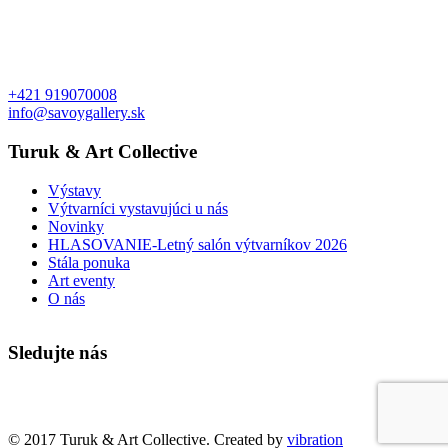
+421 919070008
info@savoygallery.sk
Turuk & Art Collective
Výstavy
Výtvarníci vystavujúci u nás
Novinky
HLASOVANIE-Letný salón výtvarníkov 2026
Stála ponuka
Art eventy
O nás
Sledujte nás
Faktúry a objednávky
© 2017 Turuk & Art Collective. Created by
vibration