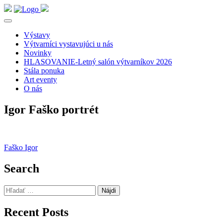
Výstavy
Výtvarníci vystavujúci u nás
Novinky
HLASOVANIE-Letný salón výtvarníkov 2026
Stála ponuka
Art eventy
O nás
Igor Faško portrét
Navigácia
Faško Igor
v
Search
článku
Hľadať:
Recent Posts