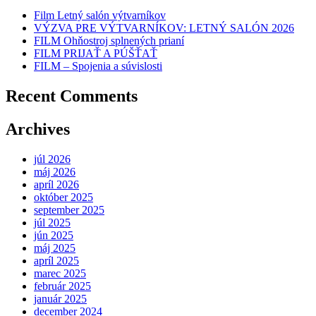
Film Letný salón výtvarníkov
VÝZVA PRE VÝTVARNÍKOV: LETNÝ SALÓN 2026
FILM Ohňostroj splnených prianí
FILM PRIJAŤ A PÚŠŤAŤ
FILM – Spojenia a súvislosti
Recent Comments
Archives
júl 2026
máj 2026
apríl 2026
október 2025
september 2025
júl 2025
jún 2025
máj 2025
apríl 2025
marec 2025
február 2025
január 2025
december 2024