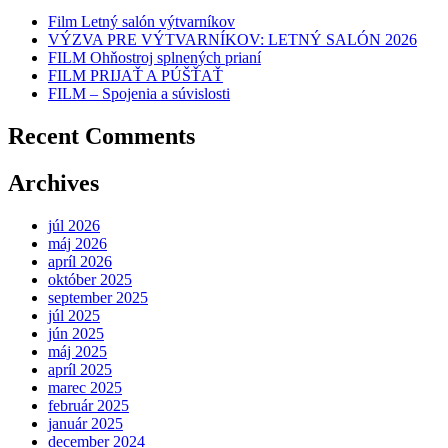
Film Letný salón výtvarníkov
VÝZVA PRE VÝTVARNÍKOV: LETNÝ SALÓN 2026
FILM Ohňostroj splnených prianí
FILM PRIJAŤ A PÚŠŤAŤ
FILM – Spojenia a súvislosti
Recent Comments
Archives
júl 2026
máj 2026
apríl 2026
október 2025
september 2025
júl 2025
jún 2025
máj 2025
apríl 2025
marec 2025
február 2025
január 2025
december 2024