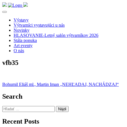
Výstavy
Výtvarníci vystavujúci u nás
Novinky
HLASOVANIE-Letný salón výtvarníkov 2026
Stála ponuka
Art eventy
O nás
vfb35
Navigácia
Bohumil Eliáš ml., Martin Iman „NEHĽADAJ, NACHÁDZAJ“
v
Search
článku
Hľadať:
Recent Posts