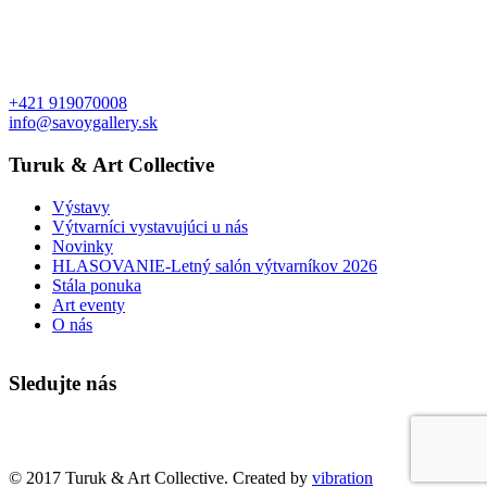
+421 919070008
info@savoygallery.sk
Turuk & Art Collective
Výstavy
Výtvarníci vystavujúci u nás
Novinky
HLASOVANIE-Letný salón výtvarníkov 2026
Stála ponuka
Art eventy
O nás
Sledujte nás
Faktúry a objednávky
© 2017 Turuk & Art Collective. Created by
vibration