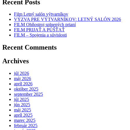
Recent Posts
Film Letný salón výtvarníkov
VÝZVA PRE VÝTVARNÍKOV: LETNÝ SALÓN 2026
FILM Ohňostroj splnených prianí
FILM PRIJAŤ A PÚŠŤAŤ
FILM – Spojenia a súvislosti
Recent Comments
Archives
júl 2026
máj 2026
apríl 2026
október 2025
september 2025
júl 2025
jún 2025
máj 2025
apríl 2025
marec 2025
február 2025