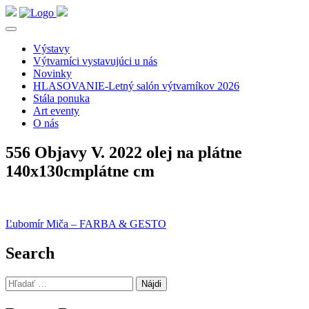
Výstavy
Výtvarníci vystavujúci u nás
Novinky
HLASOVANIE-Letný salón výtvarníkov 2026
Stála ponuka
Art eventy
O nás
556 Objavy V. 2022 olej na plátne
140x130cmplátne cm
Navigácia
Ľubomír Miča – FARBA & GESTO
v
Search
článku
Hľadať: