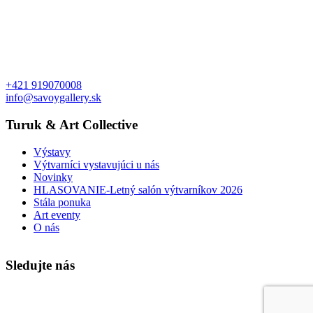
+421 919070008
info@savoygallery.sk
Turuk & Art Collective
Výstavy
Výtvarníci vystavujúci u nás
Novinky
HLASOVANIE-Letný salón výtvarníkov 2026
Stála ponuka
Art eventy
O nás
Sledujte nás