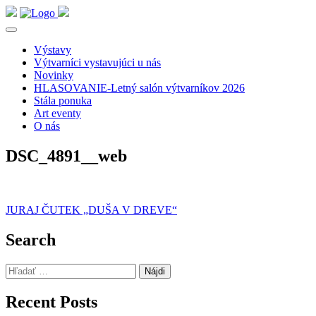
Výstavy
Výtvarníci vystavujúci u nás
Novinky
HLASOVANIE-Letný salón výtvarníkov 2026
Stála ponuka
Art eventy
O nás
DSC_4891__web
Navigácia
JURAJ ČUTEK „DUŠA V DREVE“
v
Search
článku
Hľadať:
Recent Posts