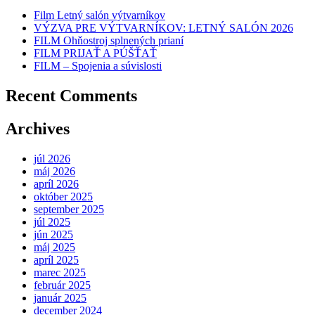
Film Letný salón výtvarníkov
VÝZVA PRE VÝTVARNÍKOV: LETNÝ SALÓN 2026
FILM Ohňostroj splnených prianí
FILM PRIJAŤ A PÚŠŤAŤ
FILM – Spojenia a súvislosti
Recent Comments
Archives
júl 2026
máj 2026
apríl 2026
október 2025
september 2025
júl 2025
jún 2025
máj 2025
apríl 2025
marec 2025
február 2025
január 2025
december 2024