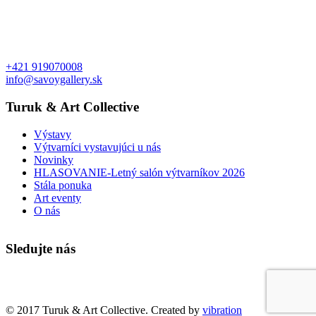
+421 919070008
info@savoygallery.sk
Turuk & Art Collective
Výstavy
Výtvarníci vystavujúci u nás
Novinky
HLASOVANIE-Letný salón výtvarníkov 2026
Stála ponuka
Art eventy
O nás
Sledujte nás
Faktúry a objednávky
© 2017 Turuk & Art Collective. Created by
vibration