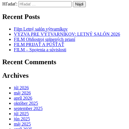
Hľadať:
Recent Posts
Film Letný salón výtvarníkov
VÝZVA PRE VÝTVARNÍKOV: LETNÝ SALÓN 2026
FILM Ohňostroj splnených prianí
FILM PRIJAŤ A PÚŠŤAŤ
FILM – Spojenia a súvislosti
Recent Comments
Archives
júl 2026
máj 2026
apríl 2026
október 2025
september 2025
júl 2025
jún 2025
máj 2025