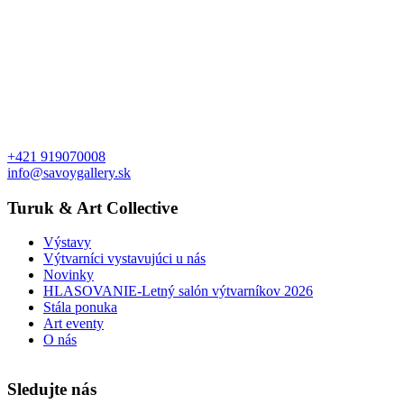
+421 919070008
info@savoygallery.sk
Turuk & Art Collective
Výstavy
Výtvarníci vystavujúci u nás
Novinky
HLASOVANIE-Letný salón výtvarníkov 2026
Stála ponuka
Art eventy
O nás
Sledujte nás