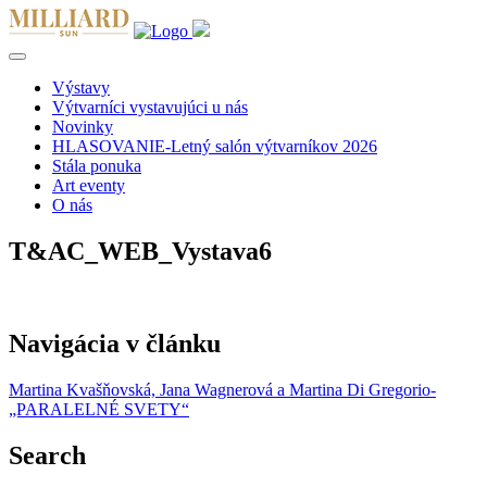
Výstavy
Výtvarníci vystavujúci u nás
Novinky
HLASOVANIE-Letný salón výtvarníkov 2026
Stála ponuka
Art eventy
O nás
T&AC_WEB_Vystava6
Navigácia v článku
Martina Kvašňovská, Jana Wagnerová a Martina Di Gregorio-
„PARALELNÉ SVETY“
Search