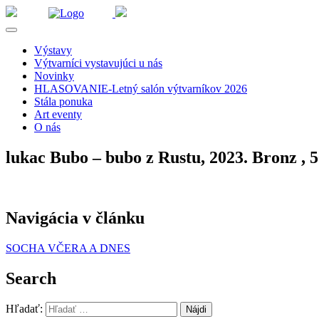
Výstavy
Výtvarníci vystavujúci u nás
Novinky
HLASOVANIE-Letný salón výtvarníkov 2026
Stála ponuka
Art eventy
O nás
lukac Bubo – bubo z Rustu, 2023. Bronz , 
Navigácia v článku
SOCHA VČERA A DNES
Search
Hľadať: