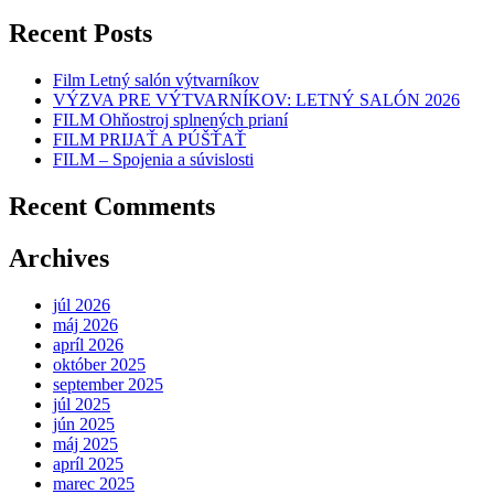
Recent Posts
Film Letný salón výtvarníkov
VÝZVA PRE VÝTVARNÍKOV: LETNÝ SALÓN 2026
FILM Ohňostroj splnených prianí
FILM PRIJAŤ A PÚŠŤAŤ
FILM – Spojenia a súvislosti
Recent Comments
Archives
júl 2026
máj 2026
apríl 2026
október 2025
september 2025
júl 2025
jún 2025
máj 2025
apríl 2025
marec 2025