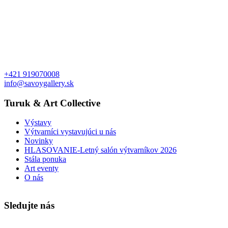
+421 919070008
info@savoygallery.sk
Turuk & Art Collective
Výstavy
Výtvarníci vystavujúci u nás
Novinky
HLASOVANIE-Letný salón výtvarníkov 2026
Stála ponuka
Art eventy
O nás
Sledujte nás